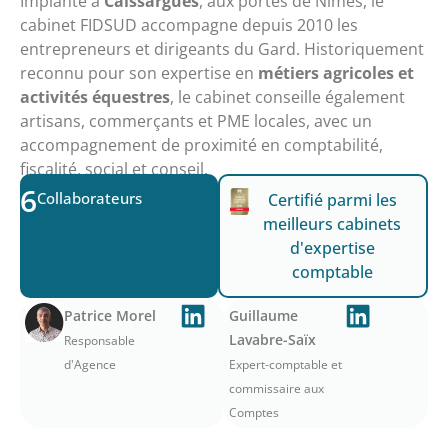
Implanté à
Caissargues
, aux portes de Nîmes, le
cabinet FIDSUD accompagne depuis 2010 les
entrepreneurs et dirigeants du Gard. Historiquement
reconnu pour son expertise en
métiers agricoles et
activités équestres
, le cabinet conseille également
artisans, commerçants et PME locales, avec un
accompagnement de proximité en comptabilité,
fiscalité, social et conseil.
6
Collaborateurs
Certifié parmi les
meilleurs cabinets
d'expertise
comptable
Patrice Morel
Guillaume
Lavabre-Saïx
Responsable
d'Agence
Expert-comptable et
commissaire aux
Comptes