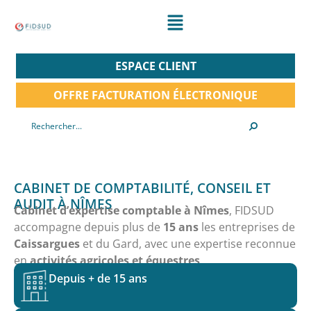
ESPACE CLIENT
OFFRE FACTURATION ÉLECTRONIQUE
CABINET DE COMPTABILITÉ, CONSEIL ET
AUDIT À NÎMES
Cabinet d’expertise comptable à Nîmes
, FIDSUD
accompagne depuis plus de
15 ans
les entreprises de
Caissargues
et du Gard, avec une expertise reconnue
en
activités agricoles et équestres
.
Depuis + de 15 ans