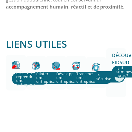
accompagnement humain, réactif et de proximité.
LIENS UTILES
DÉCOUV
FIDSUD
Qui
sommes
Créer ou
Piloter
Développer
Transmettre
Je
nous ?
reprendre
une
une
une
sécurise
une
entreprise
entreprise
entreprise
entreprise