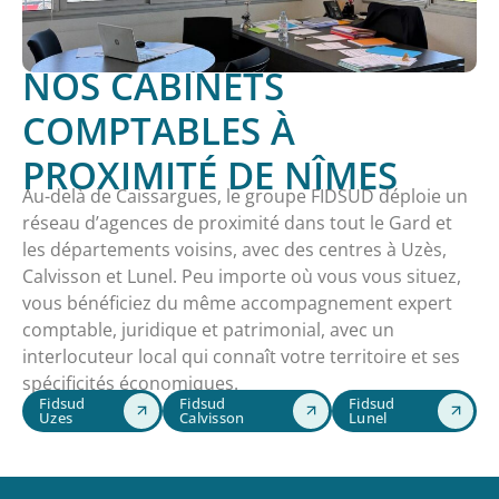
NOS CABINETS
COMPTABLES À
PROXIMITÉ DE NÎMES
Au-delà de Caissargues, le groupe FIDSUD déploie un
réseau d’agences de proximité dans tout le Gard et
les départements voisins, avec des centres à Uzès,
Calvisson et Lunel. Peu importe où vous vous situez,
vous bénéficiez du même accompagnement expert
comptable, juridique et patrimonial, avec un
interlocuteur local qui connaît votre territoire et ses
spécificités économiques.
Fidsud
Fidsud
Fidsud
Uzes
Calvisson
Lunel