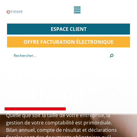
ESPACE CLIENT
OFFRE FACTURATION ÉLECTRONIQUE
Accueil
/
Nos services
/
Comptabilité
COMPTABILITÉ
Quelle que soit la taille de votre entreprise, la
gestion de votre comptabilité est primordiale.
Bilan annuel, compte de résultat et déclarations