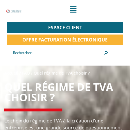
ESPACE CLIENT
OFFRE FACTURATION ÉLECTRONIQUE
Accueil
/
FAQ
/
Quel régime de TVA choisir ?
QUEL RÉGIME DE TVA
CHOISIR ?
Le choix du régime de TVA à la création d’une
entreprise est une grande source de questionnement