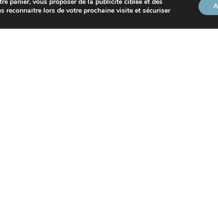
tre panier, vous proposer de la publicité ciblée et des
A
s reconnaitre lors de votre prochaine visite et sécuriser
INFOS FIDSUD