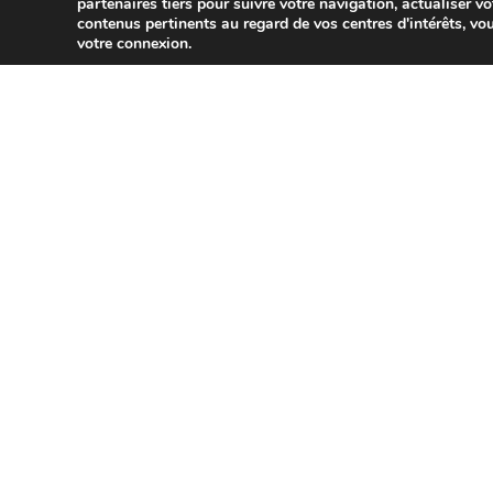
partenaires tiers pour suivre votre navigation, actualiser vo
contenus pertinents au regard de vos centres d'intérêts, vou
votre connexion.
INFOS FIDSUD