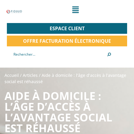
ESPACE CLIENT
OFFRE FACTURATION ÉLECTRONIQUE
Accueil
/
Articles
/
Aide à domicile : l’âge d’accès à l’avantage
social est réhaussé
AIDE À DOMICILE :
L’ÂGE D’ACCÈS À
L’AVANTAGE SOCIAL
EST RÉHAUSSÉ