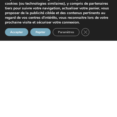
cookies (ou technologies similaires), y compris de partenaires
tiers pour suivre votre navigation, actualiser votre panier, vous
proposer de la publicité ciblée et des contenus pertinents au
regard de vos centres d'intérêts, vous reconnaitre lors de votre
prochaine visite et sécuriser votre connexion.
Fermer la bannière
Accepter
Rejeter
Paramètres
07/05/2026
Dans le cadre de leur activité, les entreprises adaptées
(EA) peuvent se voir verser plusieurs aides de l’État,
pouvant prendre différentes formes, afin de favoriser
l’embauche de travailleurs handicapés. Quels en sont les