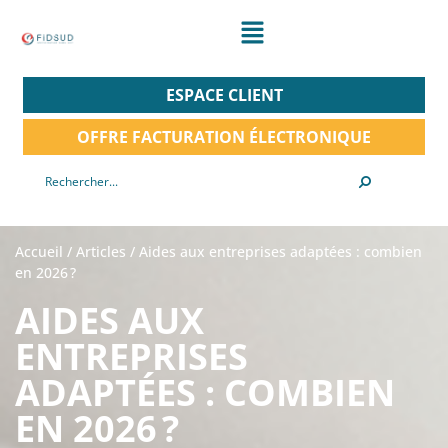
ESPACE CLIENT
OFFRE FACTURATION ÉLECTRONIQUE
Accueil
/
Articles
/
Aides aux entreprises adaptées : combien
en 2026 ?
AIDES AUX
ENTREPRISES
ADAPTÉES : COMBIEN
EN 2026 ?