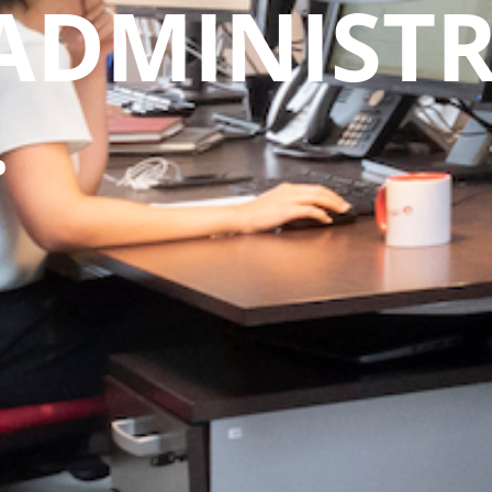
’ADMINIST
…