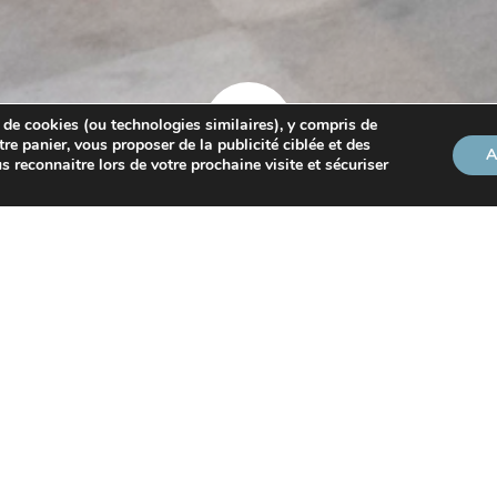
 de cookies (ou technologies similaires), y compris de
tre panier, vous proposer de la publicité ciblée et des
A
s reconnaitre lors de votre prochaine visite et sécuriser
on le vendeur, d’une résidence secondaire, selon l’administra
mme sa résidence principale dans l’acte notarié afin de béné
ate qu’il s’agit en réalité de sa résidence secondaire…
ande alors à bénéficier de l’exonération fiscale au titre des 