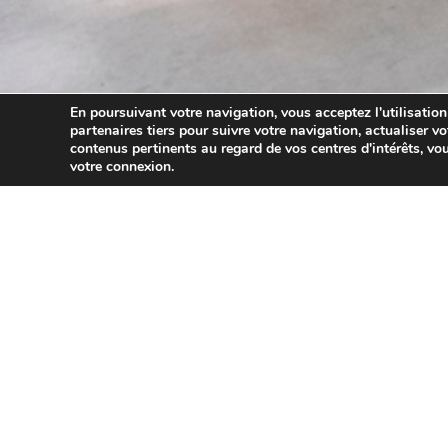
En poursuivant votre navigation, vous acceptez l'utilisation
partenaires tiers pour suivre votre navigation, actualiser vo
contenus pertinents au regard de vos centres d'intérêts, vou
votre connexion.
10/04/2026
C’est l’histoire de la vente d’une résidence principale, sel
Un propriétaire vend un bien immobilier en le déclarant co
correspondante. Refus de l’administration fiscale qui const
« Qu’à cela ne tienne ! », rétorque le propriétaire qui dem