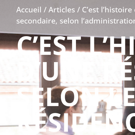
Accueil
/
Articles
/
C’est l’histoir
secondaire, selon l’administratio
C’EST L’
D’UNE RÉ
SELON LE
RÉSIDEN