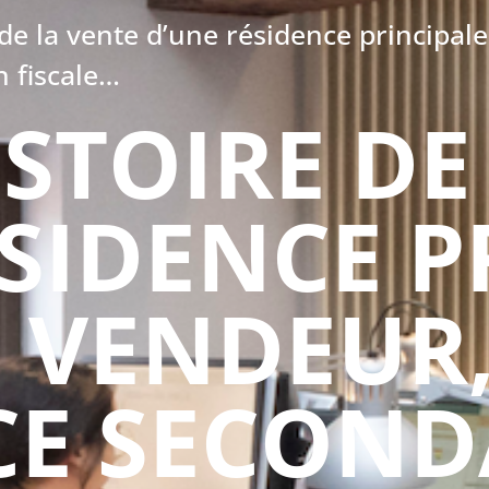
e de la vente d’une résidence principal
n fiscale…
HISTOIRE D
SIDENCE P
 VENDEUR,
CE SECOND