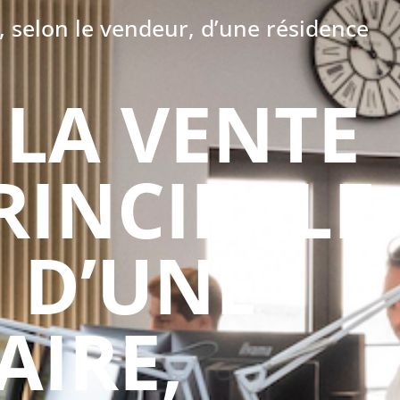
e, selon le vendeur, d’une résidence
E LA VENTE
RINCIPALE,
 D’UNE
AIRE,