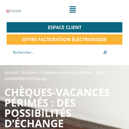
ESPACE CLIENT
OFFRE FACTURATION ÉLECTRONIQUE
Accueil
/
Articles
/
Chèques-vacances périmés : des
possibilités d’échange
CHÈQUES-VACANCES
PÉRIMÉS : DES
POSSIBILITÉS
D’ÉCHANGE