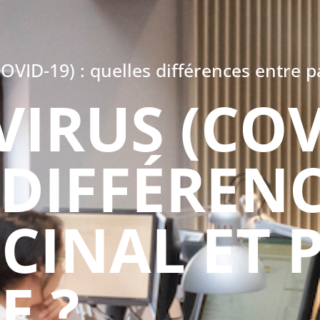
VID-19) : quelles différences entre pa
RUS (COVI
 DIFFÉREN
CINAL ET 
E ?