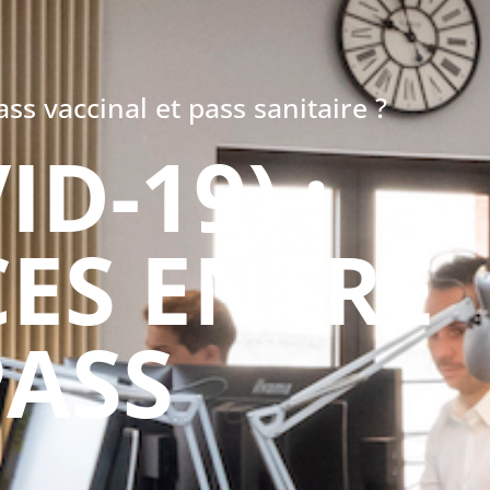
ss vaccinal et pass sanitaire ?
D-19) :
CES ENTRE
PASS