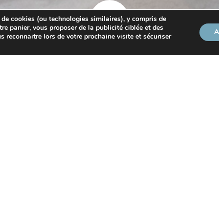
 de cookies (ou technologies similaires), y compris de
tre panier, vous proposer de la publicité ciblée et des
A
s reconnaitre lors de votre prochaine visite et sécuriser
ass sanitaire : pour qui, p
es de 12 à 15 ans inclus pour accéder aux événements culture
ées, compétitions sportives, etc.).
 12 ans et plus pour accéder aux hôpitaux, cliniques, Ehpad
s que les accompagnateurs.