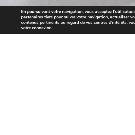
En poursuivant votre navigation, vous acceptez l'utilisation
partenaires tiers pour suivre votre navigation, actualiser vo
contenus pertinents au regard de vos centres d'intérêts, vou
votre connexion.
31/01/2022
Coronavirus (COVID-19) et p
Le pass sanitaire doit être présenté par les personnes âgé
établissements recevant du public (cinémas, théâtres, mus
Il doit également être présenté par les personnes âgées de
situation d’urgence. Cela concerne aussi bien les patient