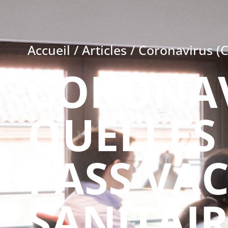
Accueil
/
Articles
/
Coronavirus (CO
CORONAVI
QUELLES
PASS VAC
SANITAIR