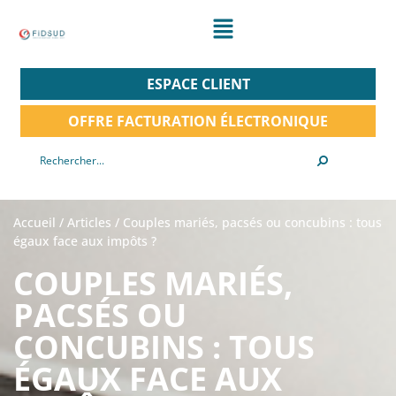
ESPACE CLIENT
OFFRE FACTURATION ÉLECTRONIQUE
Accueil
/
Articles
/
Couples mariés, pacsés ou concubins : tous
égaux face aux impôts ?
COUPLES MARIÉS,
PACSÉS OU
CONCUBINS : TOUS
ÉGAUX FACE AUX