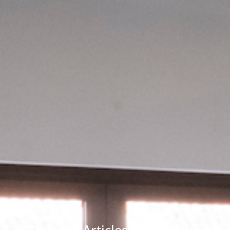
Accueil
/
Articles
/
Crise énergétiq