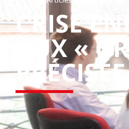
CRISE ÉN
AUX « G
PRÉCISÉE