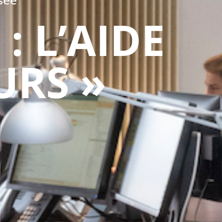
: L’AIDE
URS »