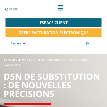
ESPACE CLIENT
OFFRE FACTURATION ÉLECTRONIQUE
Accueil
/
Articles
/
DSN de substitution : de nouvelles
précisions
DSN DE SUBSTITUTION
: DE NOUVELLES
PRÉCISIONS