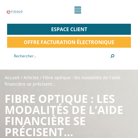
ESPACE CLIENT
OFFRE FACTURATION ÉLECTRONIQUE
Accueil
/
Articles
/
Fibre optique : les modalités de l’aide
financière se précisent…
FIBRE OPTIQUE : LES
MODALITÉS DE L’AIDE
FINANCIÈRE SE
PRÉCISENT…