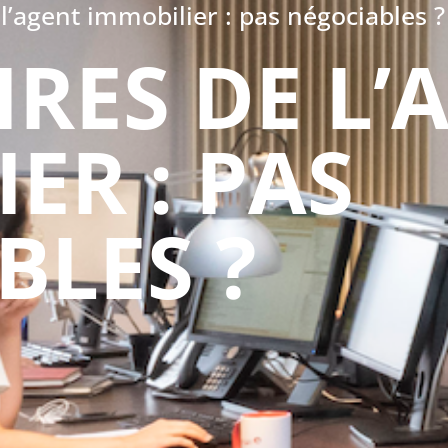
l’agent immobilier : pas négociables ?
RES DE L’
ER : PAS
BLES ?