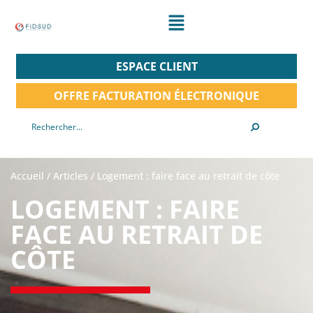
ESPACE CLIENT
OFFRE FACTURATION ÉLECTRONIQUE
Accueil
/
Articles
/
Logement : faire face au retrait de côte
LOGEMENT : FAIRE
FACE AU RETRAIT DE
CÔTE