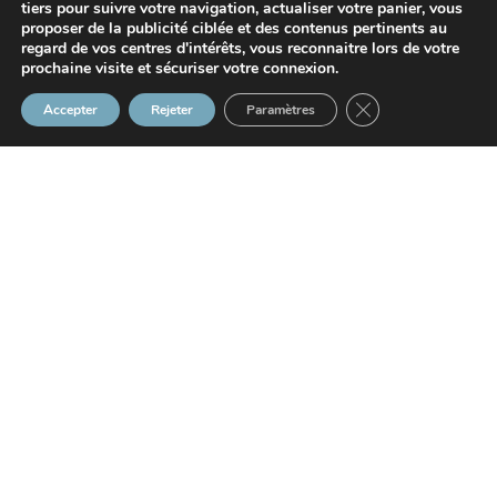
tiers pour suivre votre navigation, actualiser votre panier, vous
proposer de la publicité ciblée et des contenus pertinents au
regard de vos centres d'intérêts, vous reconnaitre lors de votre
prochaine visite et sécuriser votre connexion.
Fermer la bannière
Accepter
Rejeter
Paramètres
21/04/2022
Aménagement du
territoire : mieux tenir
compte du recul du trait