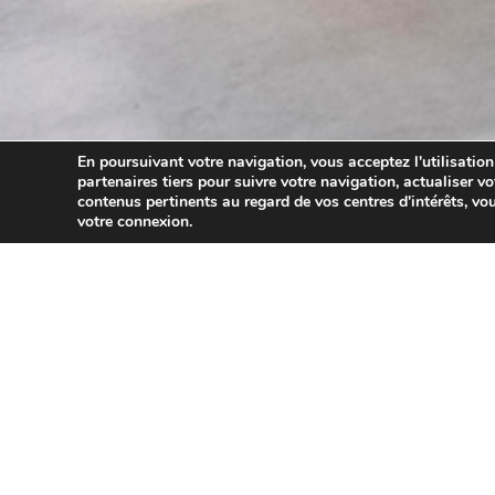
En poursuivant votre navigation, vous acceptez l'utilisation
partenaires tiers pour suivre votre navigation, actualiser vo
contenus pertinents au regard de vos centres d'intérêts, vou
votre connexion.
16/04/2026
Recevoir une médaille du travail pouvait aussi s’accompa
l’administration vient d’annoncer la fin progressive de c
coûtera plus cher et rapportera moins au salarié…