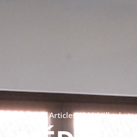
Accueil
/
Articles
/
Médaille du tra