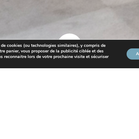
 de cookies (ou technologies similaires), y compris de
tre panier, vous proposer de la publicité ciblée et des
A
s reconnaitre lors de votre prochaine visite et sécuriser
gner d’une prime plutôt avantageuse. Mais, conformément à l
e régime plus favorable : dès 2026, puis complètement à part