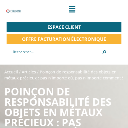
ESPACE CLIENT
OFFRE FACTURATION ÉLECTRONIQUE
Accueil
/
Articles
/
Poinçon de responsabilité des objets en
métaux précieux : pas n’importe où, pas n’importe comment !
POINÇON DE
RESPONSABILITÉ DES
OBJETS EN MÉTAUX
PRÉCIEUX : PAS