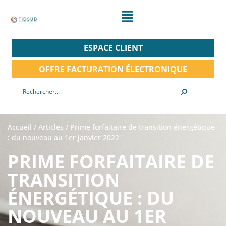
ESPACE CLIENT
OFFRE FACTURATION ÉLECTRONIQUE
Accueil
/
Articles
/
Prime forfaitaire de transition énergétique
: du nouveau au 1er janvier 2022
PRIME FORFAITAIRE DE
TRANSITION
ÉNERGÉTIQUE : DU
NOUVEAU AU 1ER