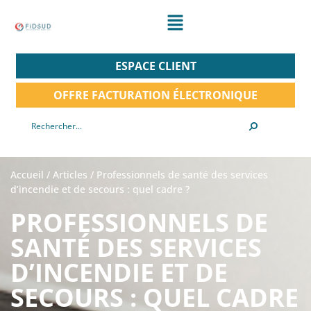
ESPACE CLIENT
OFFRE FACTURATION ÉLECTRONIQUE
Accueil
/
Articles
/
Professionnels de santé des services
d’incendie et de secours : quel cadre ?
PROFESSIONNELS DE
SANTÉ DES SERVICES
D’INCENDIE ET DE
SECOURS : QUEL CADRE