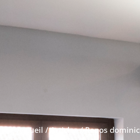
Accueil
/
Articles
/
Repos dominica