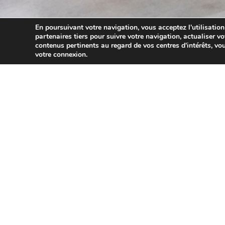
En poursuivant votre navigation, vous acceptez l'utilisation
partenaires tiers pour suivre votre navigation, actualiser vo
contenus pertinents au regard de vos centres d'intérêts, vou
votre connexion.
03/02/2022
Repos dominical : qui n’es
Pour pouvoir déroger au repos dominical, en attribuant 
l’activité ou des besoins du public, les établissements doi
Depuis le 30 janvier 2022, cette liste est complétée par l’a
établissements à caractère religieux qui exercent des activi