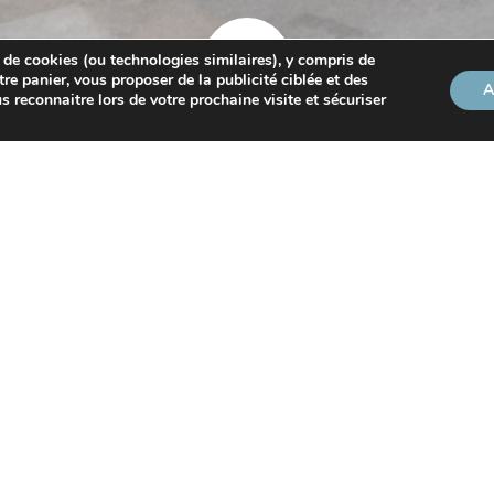
 de cookies (ou technologies similaires), y compris de
tre panier, vous proposer de la publicité ciblée et des
A
s reconnaitre lors de votre prochaine visite et sécuriser
t pas concerné ?
un repos hebdomadaire par roulement, en raison des contrai
vent figurer sur une liste spécifique, que vous pouvez retro
jout de la catégorie « activités religieuses ». Peuvent ainsi 
tés directement liées à l’exercice du culte.