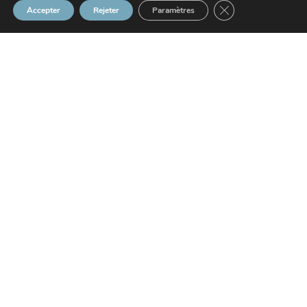
Fermer la bannière
Accepter
Rejeter
Paramètres
21/04/2026
Depuis le 11 avril 2026, les travailleurs mineurs restent,
par principe, exclus des travaux les exposant aux
rayonnements ionisants. La nouveauté tient au critère
retenu pour identifier les postes concernés : il ne repose
plus seulement sur les anciennes catégories
d’exposition, ce qui conduit in fine à élargir le champ de
l’interdiction. Voilà qui mérite quelques explications…