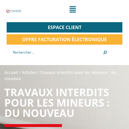
ESPACE CLIENT
OFFRE FACTURATION ÉLECTRONIQUE
Accueil
/
Articles
/
Travaux interdits pour les mineurs : du
nouveau
TRAVAUX INTERDITS
POUR LES MINEURS :
DU NOUVEAU