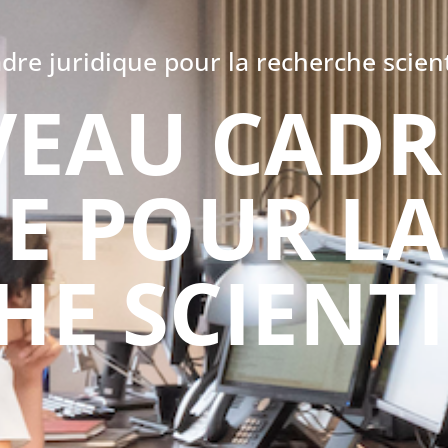
re juridique pour la recherche scient
EAU CADR
UE POUR LA
HE SCIENT