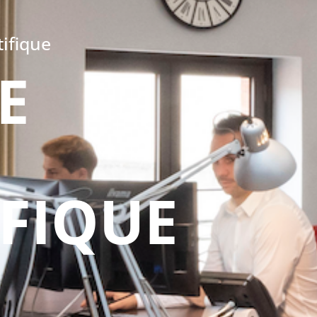
ifique
E
IFIQUE