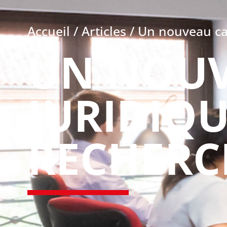
Accueil
/
Articles
/
Un nouveau cad
UN NOUV
JURIDIQ
RECHERC