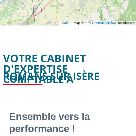
Leaflet
| Map data ©
OpenStreetMap
contributors
VOTRE CABINET
D'EXPERTISE
ROMANS SUR ISÈRE
COMPTABLE À
Ensemble vers la
performance !